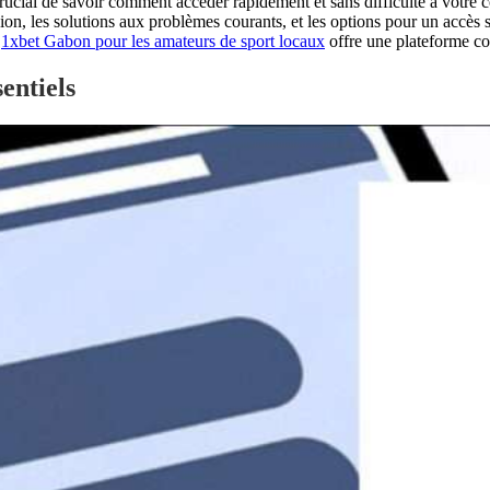
 crucial de savoir comment accéder rapidement et sans difficulté à votre 
exion, les solutions aux problèmes courants, et les options pour un accè
,
1xbet Gabon pour les amateurs de sport locaux
offre une plateforme co
sentiels