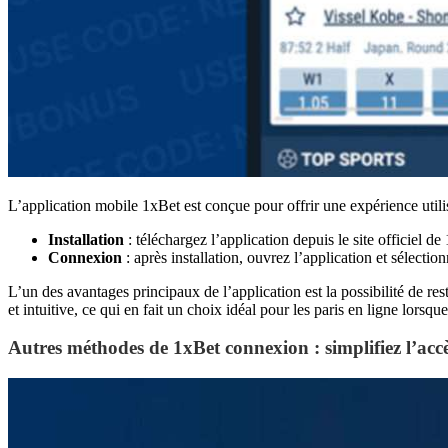
L’application mobile 1xBet est conçue pour offrir une expérience utili
Installation
: téléchargez l’application depuis le site officiel 
Connexion
: après installation, ouvrez l’application et sélecti
L’un des avantages principaux de l’application est la possibilité de re
et intuitive, ce qui en fait un choix idéal pour les paris en ligne lorsq
Autres méthodes de 1xBet connexion : simplifiez l’acc