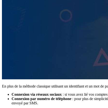
En plus de la méthode classique utilisant un identifiant et un mot de
Connexion via réseaux sociaux
: si vous avez lié vos compte
Connexion par numéro de téléphone
: pour plus de simplici
envoyé par SMS.